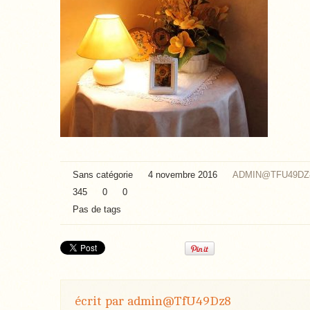
Sans catégorie
4 novembre 2016
ADMIN@TFU49DZ
345
0
0
Pas de tags
écrit par
admin@TfU49Dz8