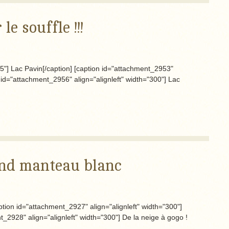
e souffle !!!
25"] Lac Pavin[/caption] [caption id="attachment_2953"
n id="attachment_2956" align="alignleft" width="300"] Lac
and manteau blanc
caption id="attachment_2927" align="alignleft" width="300"]
t_2928" align="alignleft" width="300"] De la neige à gogo !